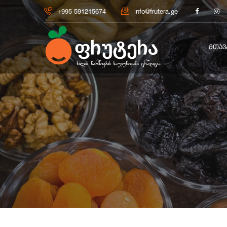
+995 591215674
info@frutera.ge
ᲛᲗᲐᲕ