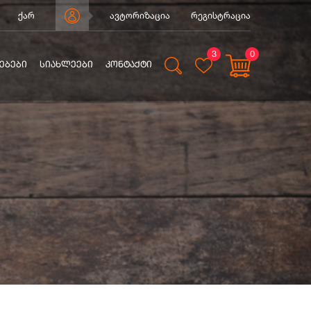
ქარ
ავტორიზაცია
რეგისტრაცია
3
0
ᲔᲑᲔᲑᲘ
ᲡᲘᲐᲮᲚᲔᲔᲑᲘ
ᲙᲝᲜᲢᲐᲥᲢᲘ