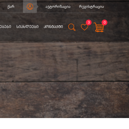
ქარ
ავტორიზაცია
რეგისტრაცია
3
0
ᲔᲑᲔᲑᲘ
ᲡᲘᲐᲮᲚᲔᲔᲑᲘ
ᲙᲝᲜᲢᲐᲥᲢᲘ