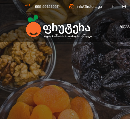
+995 591215674
info@frutera.ge
ᲛᲗᲐᲕ