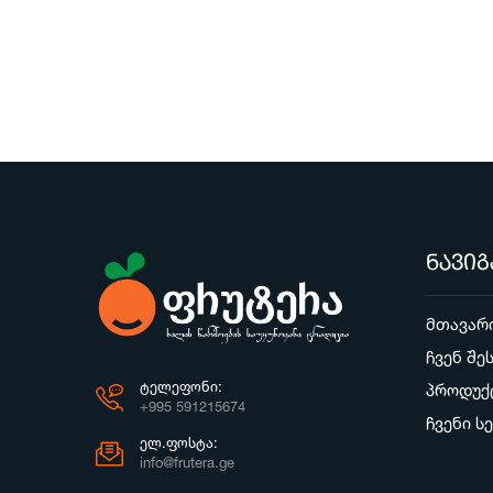
ნავიგ
მთავარ
ჩვენ შე
ᲢᲔᲚᲔᲤᲝᲜᲘ:
პროდუქ
+995 591215674
ჩვენი ს
ᲔᲚ.ᲤᲝᲡᲢᲐ:
info@frutera.ge