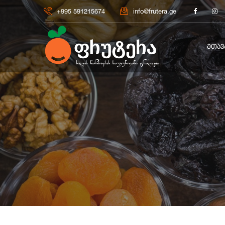
+995 591215674
info@frutera.ge
ᲛᲗᲐᲕ