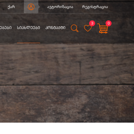
ქარ
ავტორიზაცია
რეგისტრაცია
3
0
ᲔᲑᲔᲑᲘ
ᲡᲘᲐᲮᲚᲔᲔᲑᲘ
ᲙᲝᲜᲢᲐᲥᲢᲘ