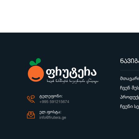
ნავიგ
მთავარ
ჩვენ შე
ᲢᲔᲚᲔᲤᲝᲜᲘ:
პროდუქ
+995 591215674
ჩვენი ს
ᲔᲚ.ᲤᲝᲡᲢᲐ:
info@frutera.ge