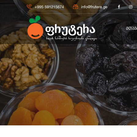
+995 591215674
info@frutera.ge
ᲛᲗᲐᲕ