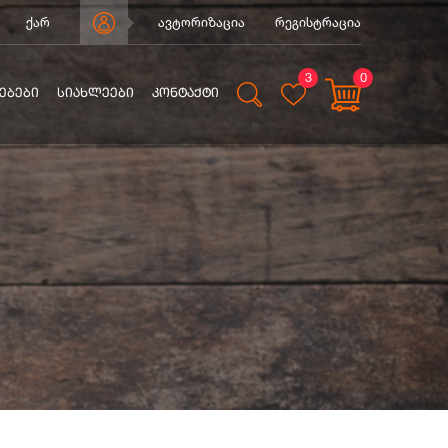
ქარ
ავტორიზაცია
რეგისტრაცია
3
0
ᲔᲑᲔᲑᲘ
ᲡᲘᲐᲮᲚᲔᲔᲑᲘ
ᲙᲝᲜᲢᲐᲥᲢᲘ