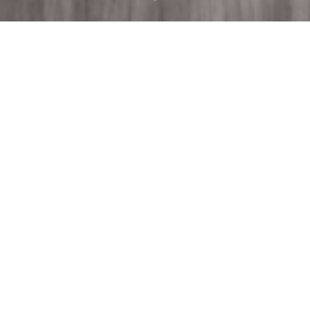
ფრუტერა - Frutera
ჩვენი კომპანია ამჟამად ორიენტირებულია სხვადასხვა სახის
ნატურალური ხილის ჩირის წარმოებაზე, რისთვისაც ვიყენებთ
აბსოლუტურად ჰიგიენურ პირობებში ინფრაწითელი სხივებით
შრობის მეთოდს, რაც უზრუნველყოფს ხილში არსებული
სასარგებლო ნივთიერებების არანაკლებ 95%-ით
შენარჩუნებას. საწარმო მოწყობილია საქართველოს სურსათის
უვნებლობის ეროვნული სააგენტოს სტანდარტების
შესაბამისად.
მეტის ნახვა