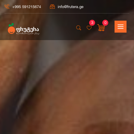
+995 591215674
info@frutera.ge
3
0